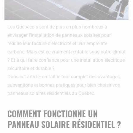
Les Québécois sont de plus en plus nombreux à
envisager l’installation de panneaux solaires pour
réduire leur facture d’électricité et leur empreinte
carbone. Mais est-ce vraiment rentable sous notre climat
? Et à qui faire confiance pour une installation électrique
sécuritaire et durable ?
Dans cet article, on fait le tour complet des avantages,
subventions et bonnes pratiques pour bien choisir vos
panneaux solaires résidentiels au Québec.
COMMENT FONCTIONNE UN
PANNEAU SOLAIRE RÉSIDENTIEL ?