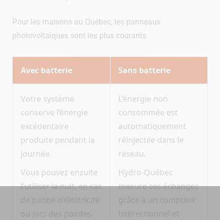
Pour les maisons au Québec, les panneaux
photovoltaïques sont les plus courants.
Avec batterie
Sans batterie
Votre système
L’énergie non
conserve l’énergie
consommée est
excédentaire
automatiquement
produite pendant la
réinjectée dans le
journée.
réseau.
Vous pouvez ensuite
Hydro-Québec
l’utiliser la nuit, en cas
mesure ces échanges
de panne d’électricité
grâce à un compteur
ou lors des pointes
bidirectionnel et