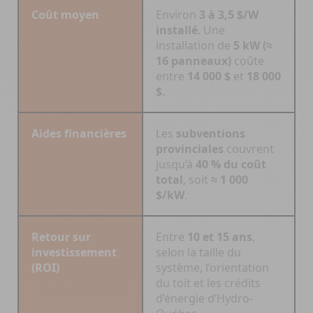
Coût moyen
Environ
3 à 3,5 $/W
installé
. Une
installation de
5 kW (≈
16 panneaux)
coûte
entre
14 000 $
et
18 000
$
.
Aides financières
Les
subventions
provinciales
couvrent
jusqu’à
40 % du coût
total
, soit
≈ 1 000
$/kW
.
Retour sur
Entre
10 et 15 ans
,
investissement
selon la taille du
(ROI)
système, l’orientation
du toit et les crédits
d’énergie d’Hydro-