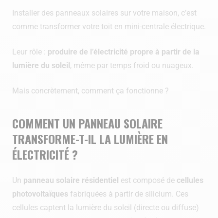
Installer des panneaux solaires sur votre maison, c’est
comme transformer votre toit en mini-centrale électrique.
Leur rôle :
produire de l’électricité propre à partir de la
lumière du soleil
, même par temps froid ou nuageux.
Mais concrètement, comment ça fonctionne ?
COMMENT UN PANNEAU SOLAIRE
TRANSFORME-T-IL LA LUMIÈRE EN
ÉLECTRICITÉ ?
Un
panneau solaire résidentiel
est composé de
cellules
photovoltaïques
fabriquées à partir de silicium. Ces
cellules captent la lumière du soleil (directe ou diffuse)