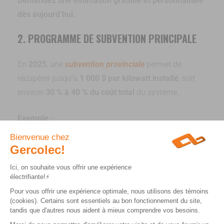
Demandez une estimation gratuite et personnalisée
dès aujourd’hui.
2. PROGRAMME DE SUBVENTION PRINCIPALE
En
2025
, une
subvention provinciale
permet de
récupérer jusqu’à
1 000 $ par kilowatt installé
, soit
environ
30 % à 40 % du coût total
du système.
Exemple :
Une installation résidentielle de
8 kW
coûte environ
24 000 $ avant aide
.
Après subvention, son coût réel peut descendre
autour de
16 000 $
.
3. AUTRES PROGRAMMES ET CRÉDITS
DISPONIBLES