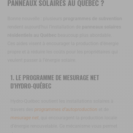
PANNEAUX SOLAIRES AU QUÉBEC ?
Bonne nouvelle : plusieurs
programmes de subvention
rendent aujourd’hui l’installation de
panneaux solaires
résidentiels au Québec
beaucoup plus abordable.
Ces aides visent à encourager la production d’énergie
propre et à réduire les coûts pour les propriétaires qui
veulent passer à l’énergie solaire.
1. LE PROGRAMME DE MESURAGE NET
D’HYDRO-QUÉBEC
Hydro-Québec soutient les installations solaires à
travers des
programmes d’autoproduction
et de
mesurage net
, qui encouragent la production locale
d’énergie renouvelable. Ce mécanisme vous permet