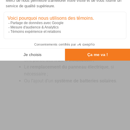
Certaines
municipalités
et programmes fédéraux
comme
Maison plus verte
ou
Rénoclimat
offrent
aussi des
crédits supplémentaires
pour les projets
d’énergie renouvelable.
Ces aides peuvent financer :
Une partie des
frais d’installation
;
Le
remplacement du panneau électrique
, si
nécessaire ;
Ou l’ajout d’un
système de batteries solaires
.