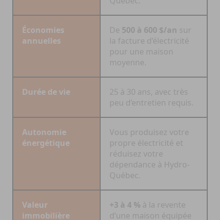
Québec.
Économies
De
500 à 600 $/an
sur
annuelles
la facture d’électricité
pour une maison
moyenne.
Durée de vie
25 à 30 ans, avec très
peu d’entretien requis.
Autonomie
Vous produisez votre
énergétique
propre électricité et
réduisez votre
dépendance à Hydro-
Québec.
Valeur
+3 à 4 %
à la revente
immobilière
d’une maison équipée