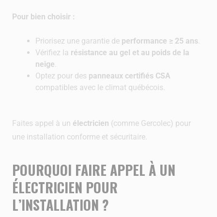
Pour bien choisir :
Priorisez une garantie de
performance ≥ 25 ans
.
Vérifiez la
résistance au gel et au poids de la
neige
.
Optez pour des
panneaux certifiés CSA
compatibles avec le climat québécois.
Faites appel à un
électricien
(comme Gercolec) pour
une installation conforme et sécuritaire.
POURQUOI FAIRE APPEL À UN
ÉLECTRICIEN POUR
L’INSTALLATION ?