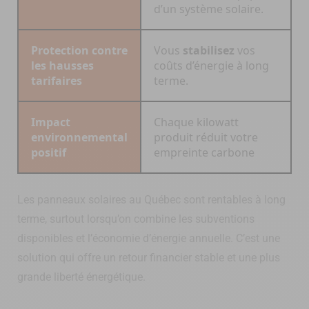
d’un système solaire.
Protection contre
Vous
stabilisez
vos
les hausses
coûts d’énergie à long
tarifaires
terme.
Impact
Chaque kilowatt
environnemental
produit réduit votre
positif
empreinte carbone
Les panneaux solaires au Québec sont rentables à long
terme, surtout lorsqu’on combine les subventions
disponibles et l’économie d’énergie annuelle. C’est une
solution qui offre un retour financier stable et une plus
grande liberté énergétique.