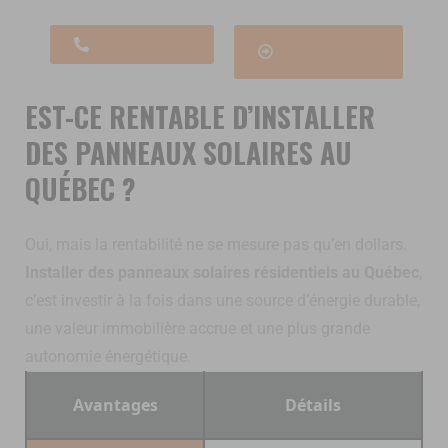
1 844 780-0302
Obtenir une
estimation
EST-CE RENTABLE D’INSTALLER
DES PANNEAUX SOLAIRES AU
QUÉBEC ?
Oui, mais la rentabilité ne se mesure pas qu’en dollars.
Installer des panneaux solaires résidentiels au Québec
,
c’est investir à la fois dans une source d’énergie durable,
une valeur immobilière accrue et une plus grande
autonomie énergétique.
Avantages
Détails