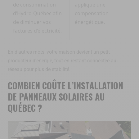
de consommation
applique une
d’Hydro-Québec afin
compensation
de diminuer vos
énergétique.
factures d’électricité.
En d’autres mots, votre maison devient un petit
producteur d’énergie, tout en restant connectée au
réseau pour plus de stabilité.
COMBIEN COÛTE L’INSTALLATION
DE PANNEAUX SOLAIRES AU
QUÉBEC ?