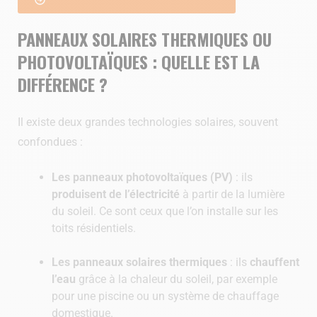
PANNEAUX SOLAIRES THERMIQUES OU
PHOTOVOLTAÏQUES : QUELLE EST LA
DIFFÉRENCE ?
Il existe deux grandes technologies solaires, souvent
confondues :
Les panneaux photovoltaïques (PV)
: ils
produisent de l’électricité
à partir de la lumière
du soleil. Ce sont ceux que l’on installe sur les
toits résidentiels.
Les panneaux solaires thermiques
: ils
chauffent
l’eau
grâce à la chaleur du soleil, par exemple
pour une piscine ou un système de chauffage
domestique.