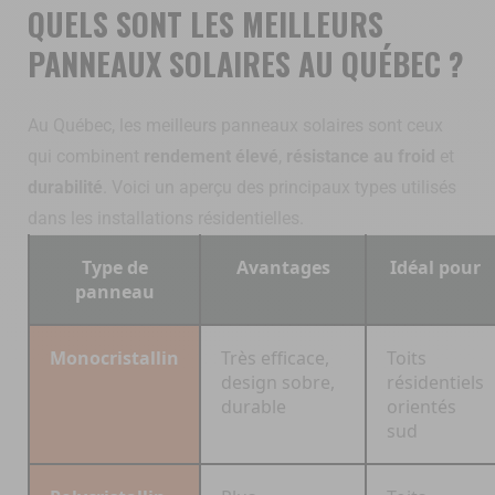
QUELS SONT LES MEILLEURS
PANNEAUX SOLAIRES AU QUÉBEC ?
Au Québec, les meilleurs panneaux solaires sont ceux
qui combinent
rendement élevé
,
résistance au froid
et
durabilité
. Voici un aperçu des principaux types utilisés
dans les installations résidentielles.
Type de
Avantages
Idéal pour
panneau
Monocristallin
Très efficace,
Toits
design sobre,
résidentiels
durable
orientés
sud