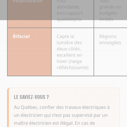
Polycristallin
Plus
Toits
abordable,
grands ou
bon rapport
budgets
qualité/prix
limités
Bifacial
Capte la
Régions
lumière des
enneigées
deux côtés,
excellent en
hiver (neige
réfléchissante)
LE SAVIEZ-VOUS ?
Au Québec, confier des travaux électriques à
un électricien qui n’est pas supervisé par un
maître électricien est illégal. En cas de