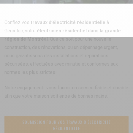
Confiez vos
travaux d’électricité résidentielle
à
Gercolec, votre
électricien résidentiel dans la grande
région de Montréal
. Que ce soit pour une nouvelle
construction, des rénovations, ou un dépannage urgent,
nous garantissons des installations et réparations
sécurisées, effectuées avec minutie et conformes aux
normes les plus strictes.
Notre engagement : vous fournir un service fiable et durable
afin que votre maison soit entre de bonnes mains.
SOUMISSION POUR VOS TRAVAUX D’ÉLECTRICITÉ
RÉSIDENTIELLE