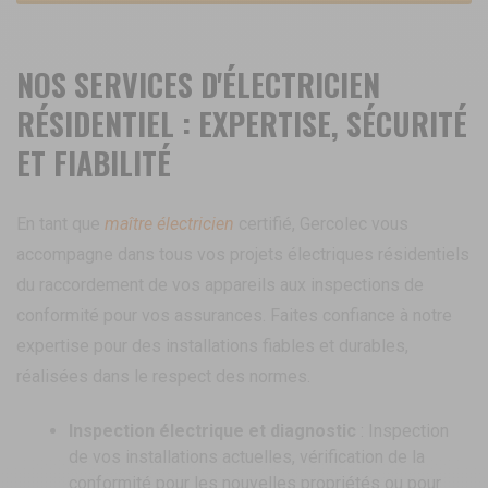
NOS SERVICES D'ÉLECTRICIEN
RÉSIDENTIEL : EXPERTISE, SÉCURITÉ
ET FIABILITÉ
En tant que
maître électricien
certifié, Gercolec vous
accompagne dans tous vos projets électriques résidentiels
du raccordement de vos appareils aux inspections de
conformité pour vos assurances. Faites confiance à notre
expertise pour des installations fiables et durables,
réalisées dans le respect des normes.
Inspection électrique et diagnostic
: Inspection
de vos installations actuelles, vérification de la
conformité pour les nouvelles propriétés ou pour