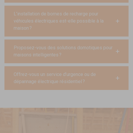
L’installation de bornes de recharge pour
véhicules électriques est-elle possible à la
maison ?
Proposez-vous des solutions domotiques pour
maisons intelligentes ?
Offrez-vous un service d’urgence ou de
dépannage électrique résidentiel ?