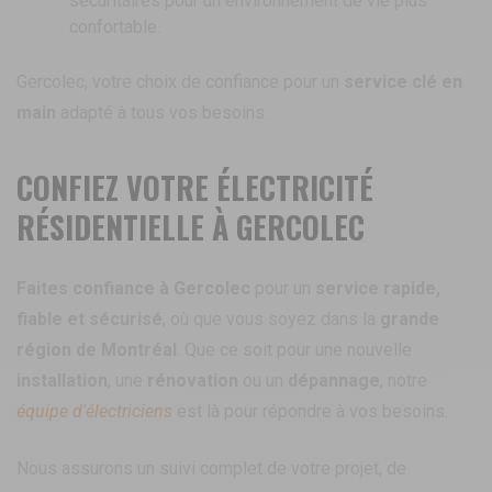
sécuritaires pour un environnement de vie plus
confortable.
Gercolec, votre choix de confiance pour un
service clé en
main
adapté à tous vos besoins.
CONFIEZ VOTRE ÉLECTRICITÉ
RÉSIDENTIELLE À GERCOLEC
Faites confiance à Gercolec
pour un
service rapide,
fiable et sécurisé
, où que vous soyez dans la
grande
région de Montréal
. Que ce soit pour une nouvelle
installation
, une
rénovation
ou un
dépannage
, notre
équipe d'électriciens
est là pour répondre à vos besoins.
Nous assurons un suivi complet de votre projet, de