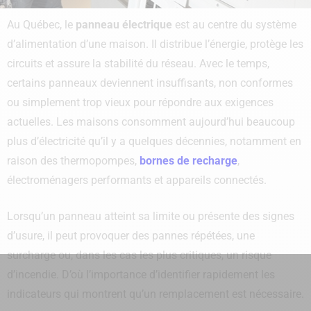
Au Québec, le
panneau électrique
est au centre du système
d’alimentation d’une maison. Il distribue l’énergie, protège les
circuits et assure la stabilité du réseau. Avec le temps,
certains panneaux deviennent insuffisants, non conformes
ou simplement trop vieux pour répondre aux exigences
actuelles. Les maisons consomment aujourd’hui beaucoup
plus d’électricité qu’il y a quelques décennies, notamment en
raison des thermopompes,
bornes de recharge
,
électroménagers performants et appareils connectés.
Lorsqu’un panneau atteint sa limite ou présente des signes
d’usure, il peut provoquer des pannes répétées, une
surcharge ou, dans les cas les plus critiques, un risque
d’incendie. D’où l’importance d’identifier rapidement les
indicateurs qui montrent qu’un remplacement est nécessaire.