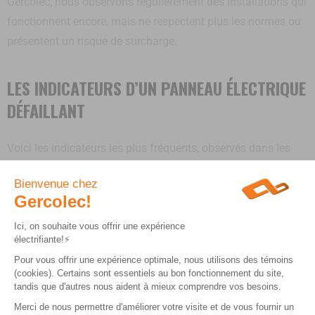
Gercolec, nous observons régulièrement des installations qui
fonctionnent encore, mais ne respectent plus les normes ou
présentent un risque de surcharge.
LES INDICATEURS D’UN PANNEAU ÉLECTRIQUE
DÉFAILLANT
Voici les indicateurs les plus fréquents, observés dans les
résidences québécoises :
Les disjoncteurs sautent régulièrement
: Si
vos disjoncteurs déclenchent souvent, ce n’est
pas “normal” ni lié à l’hiver : cela signifie que
votre panneau est surchargé, que les circuits
sont mal répartis ou qu’un équipement
dépasse la capacité du système.
Les lumières clignotent ou faiblissent :
Un