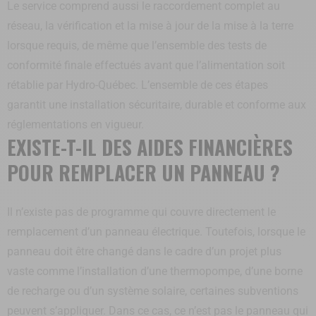
Le service comprend aussi le raccordement complet au
réseau, la vérification et la mise à jour de la mise à la terre
lorsque requis, de même que l’ensemble des tests de
conformité finale effectués avant que l’alimentation soit
rétablie par Hydro-Québec. L’ensemble de ces étapes
garantit une installation sécuritaire, durable et conforme aux
réglementations en vigueur.
EXISTE-T-IL DES AIDES FINANCIÈRES
POUR REMPLACER UN PANNEAU ?
Il n’existe pas de programme qui couvre directement le
remplacement d’un panneau électrique. Toutefois, lorsque le
panneau doit être changé dans le cadre d’un projet plus
vaste comme l’installation d’une thermopompe, d’une borne
de recharge ou d’un système solaire, certaines subventions
peuvent s’appliquer. Dans ce cas, ce n’est pas le panneau qui