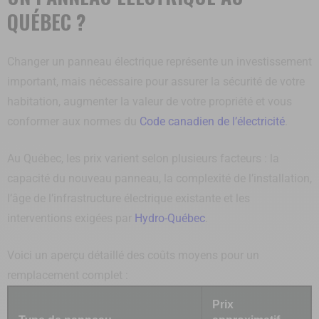
QUÉBEC ?
Changer un panneau électrique représente un investissement
important, mais nécessaire pour assurer la sécurité de votre
habitation, augmenter la valeur de votre propriété et vous
conformer aux normes du
Code canadien de l’électricité
.
Au Québec, les prix varient selon plusieurs facteurs : la
capacité du nouveau panneau, la complexité de l’installation,
l’âge de l’infrastructure électrique existante et les
interventions exigées par
Hydro-Québec
.
Voici un aperçu détaillé des coûts moyens pour un
remplacement complet :
Prix