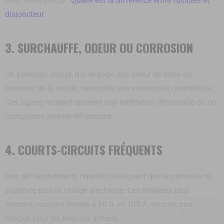
avec notre article :
Quelle est la différence entre fusibles et
disjoncteur
3. SURCHAUFFE, ODEUR OU CORROSION
Un panneau chaud, qui dégage une odeur de brûlé ou
présente de la rouille, nécessite une intervention immédiate.
Ces signes révèlent souvent une infiltration d’humidité ou un
composant interne défectueux.
4. COURTS-CIRCUITS FRÉQUENTS
Des déclenchements répétitifs indiquent que le panneau ne
supporte plus la charge électrique. Les modèles plus
anciens, souvent limités à 60 A ou 100 A, ne sont pas
conçus pour les besoins actuels.