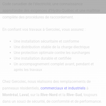
Code canadien de l’électricité, une connaissance
approfondie des exigences d’Hydro-Québec et une maîtrise
complète des procédures de raccordement.
En confiant vos travaux à Gercolec, vous assurez :
Une installation sécuritaire et conforme
Une distribution stable de la charge électrique
Une protection optimale contre les surcharges
Une installation durable et certifiée
Un accompagnement complet avant, pendant et
après les travaux
Chez Gercolec, nous réalisons des remplacements de
panneaux résidentiels,
commerciaux et industriels
à
Montréal
,
Laval
, sur la
Rive-Nord
et la
Rive-Sud
, toujours
dans un souci de sécurité, de conformité et de performance.