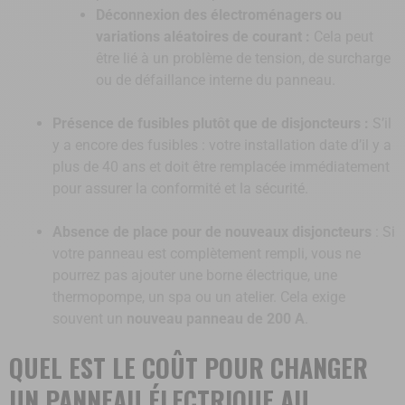
Déconnexion des électroménagers ou
variations aléatoires de courant :
Cela peut
être lié à un problème de tension, de surcharge
ou de défaillance interne du panneau.
Présence de fusibles plutôt que de disjoncteurs :
S’il
y a encore des fusibles : votre installation date d’il y a
plus de 40 ans et doit être remplacée immédiatement
pour assurer la conformité et la sécurité.
Absence de place pour de nouveaux disjoncteurs
: Si
votre panneau est complètement rempli, vous ne
pourrez pas ajouter une borne électrique, une
thermopompe, un spa ou un atelier. Cela exige
souvent un
nouveau panneau de 200 A
.
QUEL EST LE COÛT POUR CHANGER
UN PANNEAU ÉLECTRIQUE AU