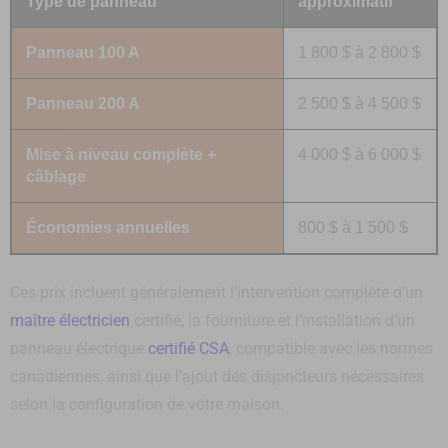
Type de panneau
approximatif
Panneau 100 A
1 800 $ à 2 800 $
Panneau 200 A
2 500 $ à 4 500 $
Mise à niveau complète +
4 000 $ à 6 000 $
câblage
Économies annuelles
800 $ à 1 500 $
Ces prix incluent généralement l’intervention complète d’un
maître électricien
certifié, la fourniture et l’installation d’un
panneau électrique
certifié CSA
, compatible avec les normes
canadiennes, ainsi que l’ajout des disjoncteurs nécessaires
selon la configuration de votre maison.