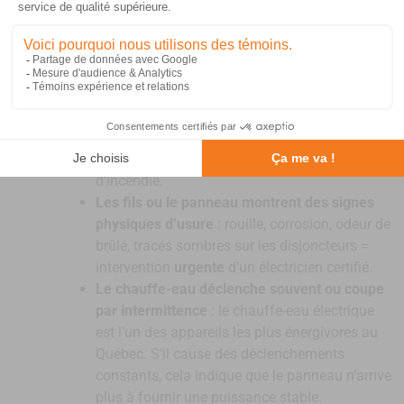
léger scintillement peut sembler anodin, mais il
s’agit souvent d’un problème de tension, d’un
mauvais contact ou d’une surcharge interne du
panneau.
Les prises et appareils deviennent chauds au
toucher
: Ce signe indique une surcharge ou un
mauvais serrage interne des connexions, ce qui
augmente le risque d’échauffement et
d’incendie.
Les fils ou le panneau montrent des signes
physiques d’usure
: rouille, corrosion, odeur de
brûlé, traces sombres sur les disjoncteurs =
intervention
urgente
d’un électricien certifié.
Le chauffe-eau déclenche souvent ou coupe
par intermittence
: le chauffe-eau électrique
est l’un des appareils les plus énergivores au
Québec. S’il cause des déclenchements
constants, cela indique que le panneau n’arrive
plus à fournir une puissance stable.