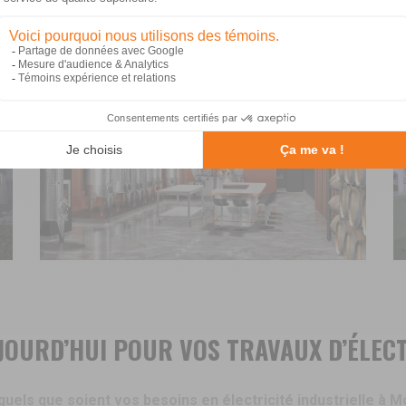
LECTRICITÉ INDUSTRIELLE
JOURD’HUI POUR VOS TRAVAUX D’ÉLEC
uels que soient vos besoins en électricité industrielle à M