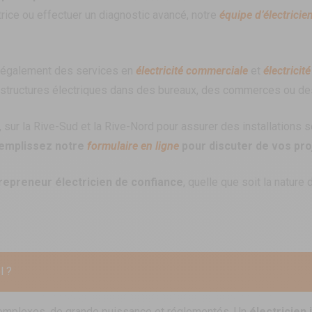
trice ou effectuer un diagnostic avancé, notre
équipe d’électricie
e également des services en
électricité commerciale
et
électricité
nfrastructures électriques dans des bureaux, des commerces ou d
 sur la Rive-Sud et la Rive-Nord pour assurer des installations 
emplissez notre
formulaire en ligne
pour discuter de vos proj
repreneur électricien de confiance
, quelle que soit la nature 
l ?
complexes, de grande puissance et réglementés. Un
électricien 