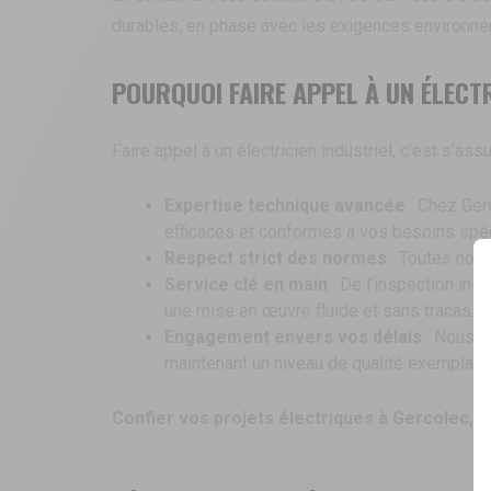
durables, en phase avec les exigences environne
POURQUOI FAIRE APPEL À UN ÉLECT
Faire appel à un électricien industriel, c’est s
Expertise technique avancée
: Chez Gerc
efficaces et conformes à vos besoins spéc
Respect strict des normes
: Toutes nos i
Service clé en main
: De l’inspection ini
une mise en œuvre fluide et sans tracas.
Engagement envers vos délais
: Nous p
maintenant un niveau de qualité exemplaire
Confier vos projets électriques à Gercolec, c’es