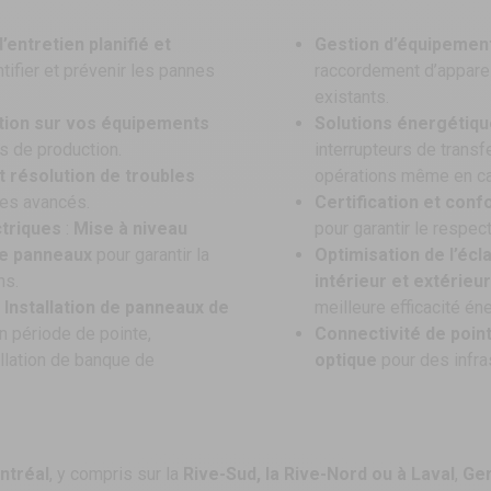
ntretien planifié et
Gestion d’équipement
tifier et prévenir les pannes
raccordement d’apparei
existants.
tion sur vos équipements
Solutions énergétiqu
ns de production.
interrupteurs de transf
 résolution de troubles
opérations même en ca
ues avancés.
Certification et conf
ctriques
:
Mise à niveau
pour garantir le respe
de panneaux
pour garantir la
Optimisation de l’écl
ns.
intérieur et extérieur
:
Installation de panneaux de
meilleure efficacité én
 période de pointe,
Connectivité de poin
allation de banque de
optique
pour des infra
ntréal
, y compris sur la
Rive-Sud, la Rive-Nord ou à Laval
,
Ge