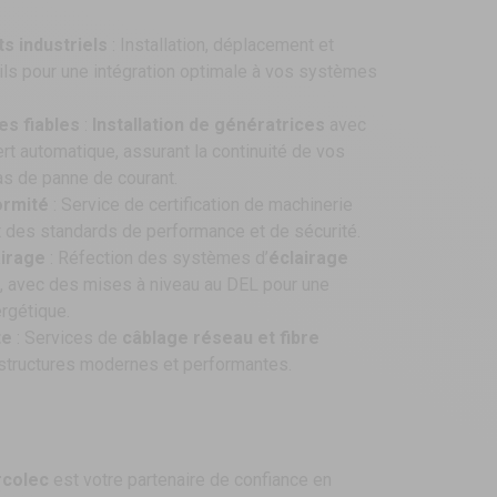
s industriels
: Installation, déplacement et
ls pour une intégration optimale à vos systèmes
es fiables
:
Installation de génératrices
avec
ert automatique, assurant la continuité de vos
s de panne de courant.
ormité
: Service de certification de machinerie
ct des standards de performance et de sécurité.
airage
: Réfection des systèmes d’
éclairage
, avec des mises à niveau au DEL pour une
ergétique.
te
:
Services de
câblage réseau et fibre
structures modernes et performantes.
rcolec
est votre partenaire de confiance en