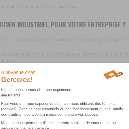
mentales et économiques d’aujourd’hui.
RICIEN INDUSTRIEL POUR VOTRE ENTREPRISE ?
’assurer de solutions sur mesure adaptées aux exigences complex
olec, nous maîtrisons les défis uniques liés aux systèmes élect
ifiques.
nstallations respectent les normes les plus rigoureuses, assurant 
tiale à l’installation finale, nous gérons chaque étape du projet,
lanifions nos interventions pour minimiser l’impact sur vos opér
.
t choisir un partenaire qualifié, axé sur l’efficacité, la sécu