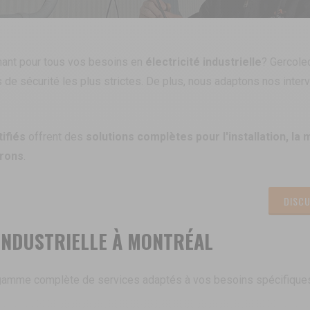
rmant pour tous vos besoins en
électricité industrielle
? Gercolec
 de sécurité les plus strictes. De plus, nous adaptons nos interv
tifiés
offrent des
solutions complètes pour l'installation, la
irons
.
DISCU
 INDUSTRIELLE À MONTRÉAL
amme complète de services adaptés à vos besoins spécifiques en 