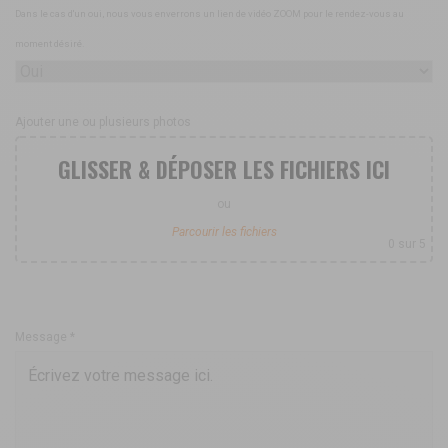
Dans le cas d'un oui, nous vous enverrons un lien de vidéo ZOOM pour le rendez-vous au
moment désiré.
Ajouter une ou plusieurs photos
GLISSER & DÉPOSER LES FICHIERS ICI
ou
Parcourir les fichiers
0
sur 5
Message *