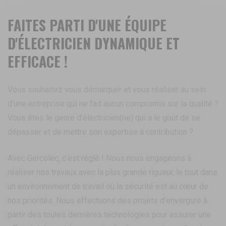
FAITES PARTI D'UNE ÉQUIPE
D'ÉLECTRICIEN DYNAMIQUE ET
EFFICACE !
Vous souhaitez vous démarquer et vous réaliser au sein
d’une entreprise qui ne fait aucun compromis sur la qualité ?
Vous êtes le genre d’électricien(ne) qui a le goût de se
dépasser et de mettre son expertise à contribution ?
Avec Gercolec, c’est réglé ! Nous nous engageons à
réaliser nos travaux avec la plus grande rigueur, le tout dans
un environnement de travail où la sécurité est au cœur de
nos priorités. Nous effectuons des projets d’envergure à
partir des toutes dernières technologies pour assurer une