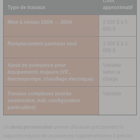
Coût
Type de travaux
approximatif
Mise à niveau 100A → 200A
2 500 $ à 5
000 $
Remplacement panneau seul
1 500 $ à 3
000 $
Ajout de puissance pour
Variable
équipements majeurs (VE,
selon la
thermopompe, chauffage électrique)
charge
Travaux complexes (entrée
Variable
souterraine, mât, configuration
particulière)
Un
devis personnalisé
permet d’évaluer précisément la
capacité requise, les puissances supplémentaires à prévoir