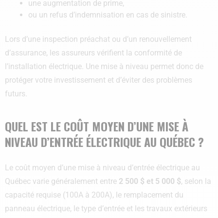
une augmentation de prime,
ou un refus d’indemnisation en cas de sinistre.
Lors d’une inspection préachat ou d’un renouvellement
d’assurance, les assureurs vérifient la conformité de
l’installation électrique. Une mise à niveau permet donc de
protéger votre investissement et d’éviter des problèmes
futurs.
QUEL EST LE COÛT MOYEN D’UNE MISE À
NIVEAU D’ENTRÉE ÉLECTRIQUE AU QUÉBEC ?
Le coût moyen d’une mise à niveau d’entrée électrique au
Québec varie généralement entre
2 500 $ et 5 000 $
, selon la
capacité requise (100A à 200A), le remplacement du
panneau électrique, le type d’entrée et les travaux extérieurs