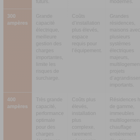
futurs.
modernes.
300
Grande
Coûts
Grandes
ampères
capacité
d’installation
résidences,
électrique,
plus élevés,
maisons ave
meilleure
espace
plusieurs
gestion des
requis pour
systèmes
charges
l’équipement.
électriques
importantes,
majeurs,
limite les
multilogemen
risques de
projets
surcharge.
d’agrandisse
importants.
400
Très grande
Coûts plus
Résidences h
ampères
capacité,
élevés,
de gamme,
performance
installation
immeubles
optimale
plus
multilogemen
pour des
complexe,
chauffage
charges
rarement
entièrement