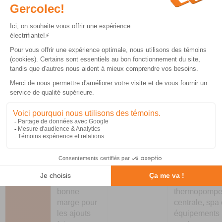
Capacité
Avantages
Limites
Idéal pour
100
Coût
Capacité
Petites mais
ampères
d’installation
limitée, peu
anciennes sa
plus bas.
ou pas
projet
d’évolutivité,
d’agrandisse
rapidement
sans borne V
insuffisante
équipements
avec de
électriques
nouveaux
majeurs.
équipements.
200
Capacité
Coût initial
Maisons
ampères
élevée,
plus élevé
rénovées, bo
standard
qu’une
de recharge 
résidentiel
entrée de
véhicule
actuel,
100 A.
électrique,
bonne
thermopomp
marge pour
centrale, spa
les ajouts
équipements