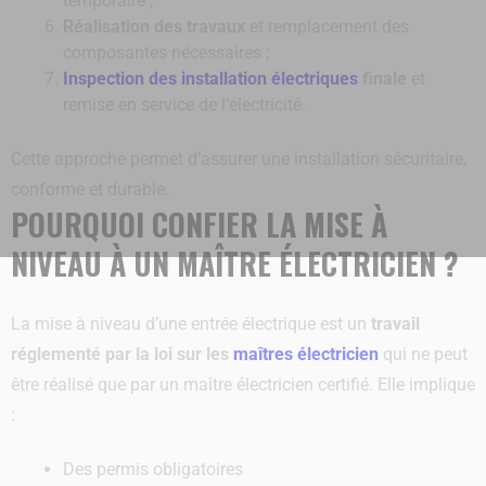
temporaire ;
Réalisation des travaux
et remplacement des
composantes nécessaires ;
Inspection des installation électriques
finale
et
remise en service de l’électricité.
Cette approche permet d’assurer une installation sécuritaire,
conforme et durable.
POURQUOI CONFIER LA MISE À
NIVEAU À UN MAÎTRE ÉLECTRICIEN ?
La mise à niveau d’une entrée électrique est un
travail
réglementé par la loi sur les
maîtres électricien
qui ne peut
être réalisé que par un maître électricien certifié. Elle implique
:
Des permis obligatoires