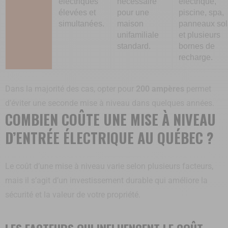
électriques
nécessaire
électrique,
élevées et
pour une
piscine, spa,
simultanées.
maison
panneaux sol
unifamiliale
et plusieurs
standard.
bornes de
recharge.
Dans la majorité des cas, opter pour
200 ampères
permet
d’éviter une seconde mise à niveau dans quelques années.
COMBIEN COÛTE UNE MISE À NIVEAU
D’ENTRÉE ÉLECTRIQUE AU QUÉBEC ?
Le coût d’une mise à niveau varie selon plusieurs facteurs,
mais il s’agit d’un investissement durable qui améliore la
sécurité et la valeur de votre propriété.