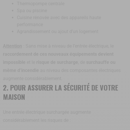
Thermopompe centrale
Spa ou piscine
Cuisine rénovée avec des appareils haute
performance
Agrandissement ou ajout d’un logement
Attention
: Sans mise à niveau de l’entrée électrique, le
raccordement de ces nouveaux équipements devient
impossible
et le
risque de surcharge
, de
surchauffe
ou
même d’incendie
au niveau des composantes électriques
augmente considérablement.
2. POUR ASSURER LA SÉCURITÉ DE VOTRE
MAISON
Une entrée électrique surchargée augmente
considérablement les risques de :