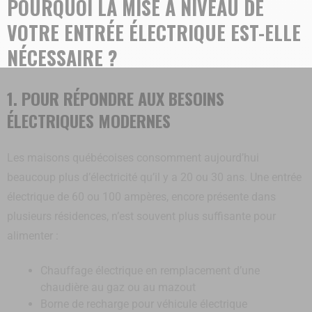
POURQUOI LA MISE À NIVEAU DE
VOTRE ENTRÉE ÉLECTRIQUE EST-ELLE
NÉCESSAIRE ?
1. POUR RÉPONDRE AUX BESOINS
ÉLECTRIQUES MODERNES
Les maisons québécoises consomment aujourd’hui
beaucoup plus d’électricité qu’il y a 20 ou 30 ans. Une entrée
électrique de 60 ou 100 ampères, encore présente dans
plusieurs résidences, n’est souvent plus suffisante pour
alimenter :
Chauffage électrique en remplacement d’une
chaudière au gaz ou au mazout
Borne de recharge pour véhicule électrique