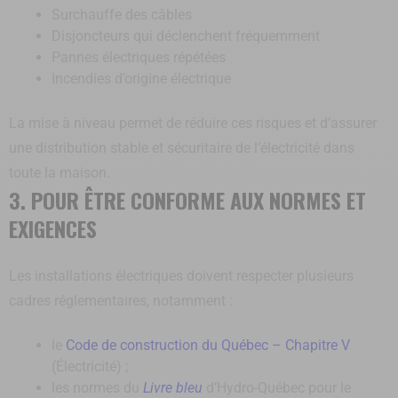
Surchauffe des câbles
Disjoncteurs qui déclenchent fréquemment
Pannes électriques répétées
Incendies d’origine électrique
La mise à niveau permet de réduire ces risques et d’assurer
une distribution stable et sécuritaire de l’électricité dans
toute la maison.
3. POUR ÊTRE CONFORME AUX NORMES ET
EXIGENCES
Les installations électriques doivent respecter plusieurs
cadres réglementaires, notamment :
le
Code de construction du Québec – Chapitre V
(Électricité) ;
les normes du
Livre bleu
d’Hydro-Québec pour le