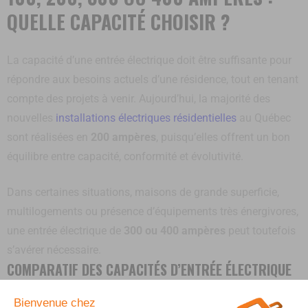
QUELLE CAPACITÉ CHOISIR ?
La capacité d’une entrée électrique doit être suffisante pour
répondre aux besoins actuels d’une résidence, tout en tenant
compte des projets à venir. Aujourd’hui, la majorité des
nouvelles
installations électriques résidentielles
au Québec
sont réalisées en
200 ampères
, puisqu’elles offrent un bon
équilibre entre capacité, conformité et évolutivité.
Dans certaines situations, maisons de grande superficie,
multilogements ou présence d’équipements très énergivores,
une entrée électrique de
300 ou 400 ampères
peut toutefois
s’avérer nécessaire.
COMPARATIF DES CAPACITÉS D’ENTRÉE ÉLECTRIQUE