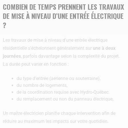
COMBIEN DE TEMPS PRENNENT LES TRAVAUX
DE MISE À NIVEAU D’UNE ENTRÉE ÉLECTRIQUE
?
Les travaux de mise à niveau d’une entrée électrique
résidentielle s’échelonnent généralement sur
une à deux
journées
, parfois davantage selon la complexité du projet.
La durée peut varier en fonction :
du type d’entrée (aérienne ou souterraine),
du nombre de logements,
de la coordination requise avec Hydro-Québec.
du remplacement ou non du panneau électrique,
Un maître électricien planifie chaque intervention afin de
réduire au maximum les impacts sur votre quotidien.