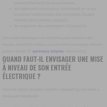
service d’électricité en basse tension ;
les règlements municipaux, notamment en ce qui
concerne l’emplacement des compteurs (façade
interdite dans certains secteurs) ;
les exigences des compagnies d’assurance.
Une entrée électrique non conforme peut entraîner des
travaux correctifs coûteux à court terme ou bloquer certains
projets (borne VE,
panneaux solaires
, rénovations).
QUAND FAUT-IL ENVISAGER UNE MISE
À NIVEAU DE SON ENTRÉE
ÉLECTRIQUE ?
Voici les signes les plus courants indiquant qu’une mise à
niveau est nécessaire :