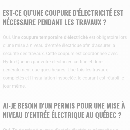
EST-CE QU’UNE COUPURE D’ÉLECTRICITÉ EST
NÉCESSAIRE PENDANT LES TRAVAUX ?
Oui. Une
coupure temporaire d’électricité
est obligatoire lors
d’une mise à niveau d’entrée électrique afin d’assurer la
sécurité des travaux. Cette coupure est coordonnée avec
Hydro-Québec par votre électricien certifié et dure
généralement quelques heures. Une fois les travaux
complétés et l’installation inspectée, le courant est rétabli le
jour même.
AI-JE BESOIN D’UN PERMIS POUR UNE MISE À
NIVEAU D’ENTRÉE ÉLECTRIQUE AU QUÉBEC ?