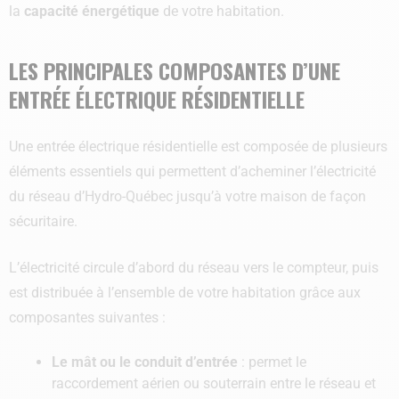
la
capacité énergétique
de votre habitation.
LES PRINCIPALES COMPOSANTES D’UNE
ENTRÉE ÉLECTRIQUE RÉSIDENTIELLE
Une entrée électrique résidentielle est composée de plusieurs
éléments essentiels qui permettent d’acheminer l’électricité
du réseau d’Hydro-Québec jusqu’à votre maison de façon
sécuritaire.
L’électricité circule d’abord du réseau vers le compteur, puis
est distribuée à l’ensemble de votre habitation grâce aux
composantes suivantes :
Le mât ou le conduit d’entrée
: permet le
raccordement aérien ou souterrain entre le réseau et