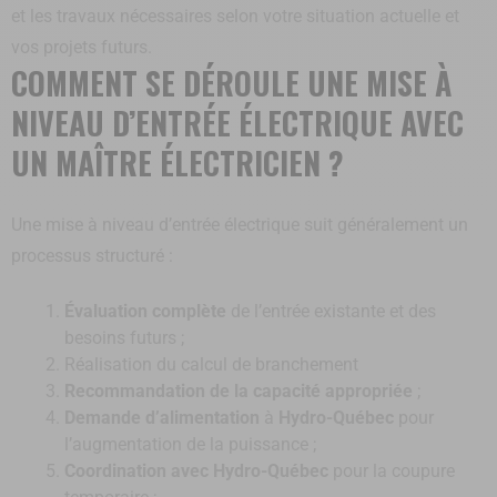
et les travaux nécessaires selon votre situation actuelle et
vos projets futurs.
COMMENT SE DÉROULE UNE MISE À
NIVEAU D’ENTRÉE ÉLECTRIQUE AVEC
UN MAÎTRE ÉLECTRICIEN ?
Une mise à niveau d’entrée électrique suit généralement un
processus structuré :
Évaluation complète
de l’entrée existante et des
besoins futurs ;
Réalisation du calcul de branchement
Recommandation de la capacité appropriée
;
Demande d’alimentation
à
Hydro-Québec
pour
l’augmentation de la puissance ;
Coordination avec Hydro-Québec
pour la coupure