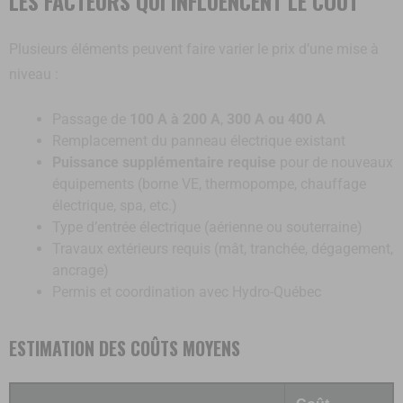
LES FACTEURS QUI INFLUENCENT LE COÛT
Plusieurs éléments peuvent faire varier le prix d’une mise à
niveau :
Passage de
100 A à 200 A
,
300 A ou 400 A
Remplacement du panneau électrique existant
Puissance supplémentaire requise
pour de nouveaux
équipements (borne VE, thermopompe, chauffage
électrique, spa, etc.)
Type d’entrée électrique (aérienne ou souterraine)
Travaux extérieurs requis (mât, tranchée, dégagement,
ancrage)
Permis et coordination avec Hydro-Québec
ESTIMATION DES COÛTS MOYENS