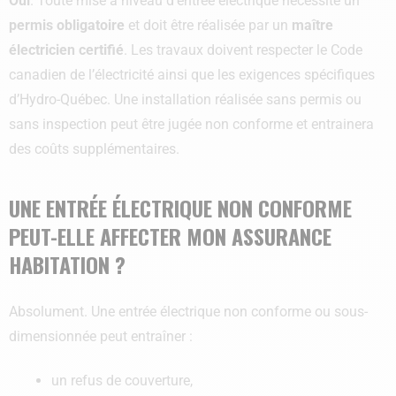
Oui
. Toute mise à niveau d’entrée électrique nécessite un
permis obligatoire
et doit être réalisée par un
maître
électricien certifié
. Les travaux doivent respecter le Code
canadien de l’électricité ainsi que les exigences spécifiques
d’Hydro-Québec. Une installation réalisée sans permis ou
sans inspection peut être jugée non conforme et entrainera
des coûts supplémentaires.
UNE ENTRÉE ÉLECTRIQUE NON CONFORME
PEUT-ELLE AFFECTER MON ASSURANCE
HABITATION ?
Absolument. Une entrée électrique non conforme ou sous-
dimensionnée peut entraîner :
un refus de couverture,