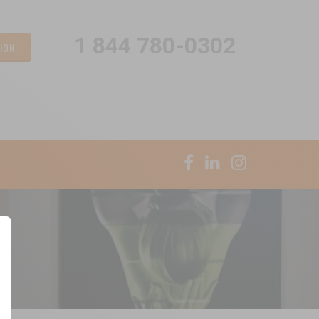
1 844 780-0302
ION